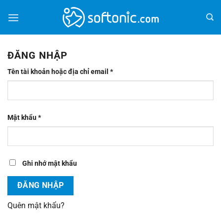
Bỏ
qua
nội
dung
ĐĂNG NHẬP
Bắt
Tên tài khoản hoặc địa chỉ email
*
buộc
Bắt
Mật khẩu
*
buộc
Ghi nhớ mật khẩu
ĐĂNG NHẬP
Quên mật khẩu?